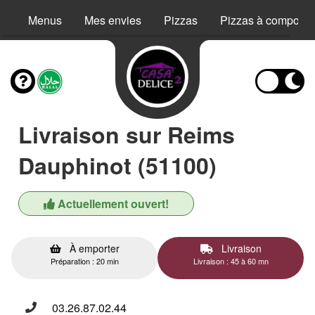
Menus
Mes envies
Pizzas
Pizzas à composer
Livraison sur Reims
Dauphinot (51100)
Actuellement ouvert!
À emporter
Livraison
Préparation : 20 min
Livraison : 45 à 60 mn
03.26.87.02.44