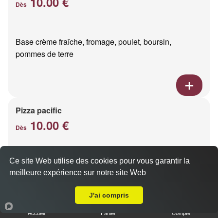
10.00 €
Dès
Base crème fraîche, fromage, poulet, boursin,
pommes de terre
Pizza pacific
10.00 €
Dès
Ce site Web utilise des cookies pour vous garantir la
Base crème fraîche, fromage, saumon fumé
meilleure expérience sur notre site Web
A Emporter sur Brimont
J'ai compris
Accueil
Panier
Compte