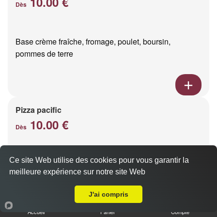
10.00 €
Dès
Base crème fraîche, fromage, poulet, boursin,
pommes de terre
Pizza pacific
10.00 €
Dès
Ce site Web utilise des cookies pour vous garantir la
Base crème fraîche, fromage, saumon fumé
meilleure expérience sur notre site Web
A Emporter sur Époye
J'ai compris
Accueil
Panier
Compte