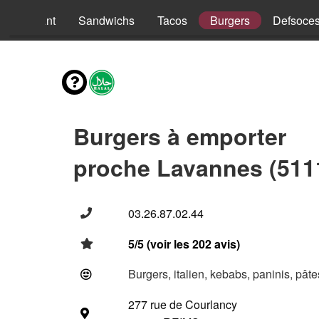
nus Enfant
Sandwichs
Tacos
Burgers
Defsoce
Burgers à emporter
proche Lavannes (511
03.26.87.02.44
5/5 (voir les 202 avis)
Burgers, italien, kebabs, paninis, pât
277 rue de Courlancy