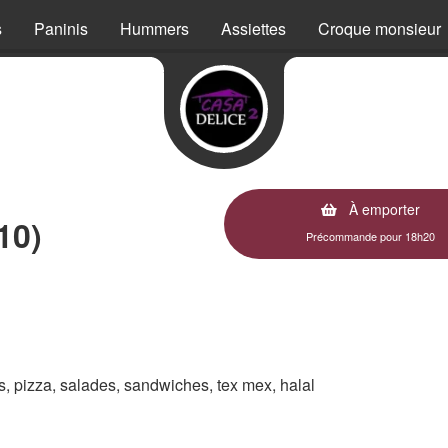
s
Paninis
Hummers
Assiettes
Croque monsieur
À emporter
10)
Précommande pour 18h20
es, pizza, salades, sandwiches, tex mex, halal