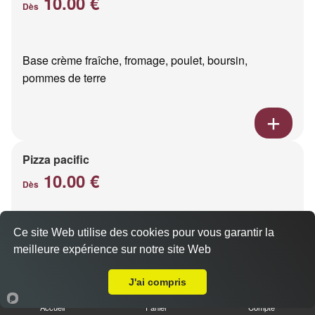
10.00 €
Dès
Base crème fraîche, fromage, poulet, boursin,
pommes de terre
Pizza pacific
10.00 €
Dès
Ce site Web utilise des cookies pour vous garantir la
Base crème fraîche, fromage, saumon fumé
meilleure expérience sur notre site Web
A Emporter sur Montbré
J'ai compris
Accueil
Panier
Compte