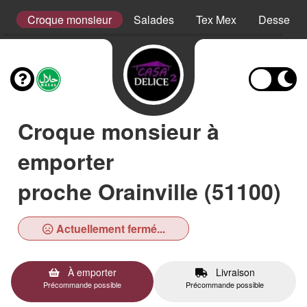
es
Croque monsieur
Salades
Tex Mex
Desserts
Croque monsieur à
emporter
proche Orainville (51100)
Actuellement fermé...
À emporter
Livraison
Précommande possible
Précommande possible