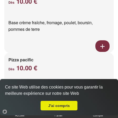
10.00 €
Dès
Base crème fraîche, fromage, poulet, boursin,
pommes de terre
Pizza pacific
10.00 €
Dès
Ce site Web utilise des cookies pour vous garantir la
Base crème fraîche, fromage, saumon fumé
meilleure expérience sur notre site Web
A Emporter sur Pomacle
J'ai compris
Accueil
Panier
Compte