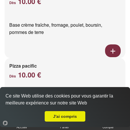
10.00 €
Dès
Base crème fraîche, fromage, poulet, boursin,
pommes de terre
Pizza pacific
10.00 €
Dès
Ce site Web utilise des cookies pour vous garantir la
Base crème fraîche, fromage, saumon fumé
meilleure expérience sur notre site Web
A Emporter sur Puisieulx
J'ai compris
Accueil
Panier
Compte