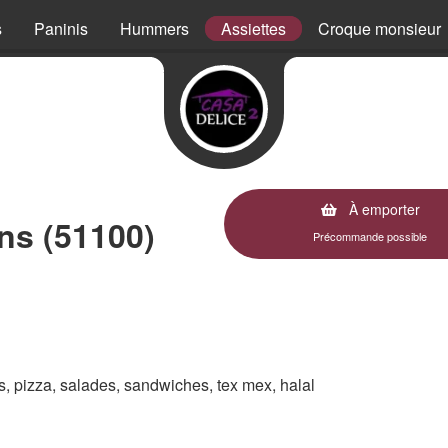
s
Paninis
Hummers
Assiettes
Croque monsieur
À emporter
ns (51100)
Précommande possible
es, pizza, salades, sandwiches, tex mex, halal