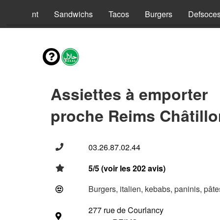
nus Enfant
Sandwichs
Tacos
Burgers
Defsoce
Assiettes à emporter
proche Reims Châtillo
03.26.87.02.44
5/5 (voir les 202 avis)
Burgers, italien, kebabs, paninis, pât
277 rue de Courlancy