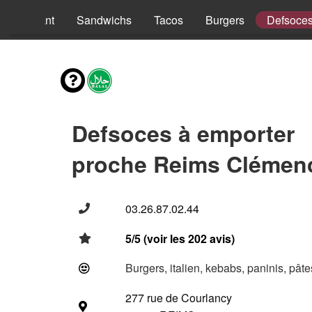
nus Enfant
Sandwichs
Tacos
Burgers
Defsoce
Defsoces à emporter
proche Reims Clémenc
03.26.87.02.44
5/5 (voir les 202 avis)
Burgers, italien, kebabs, paninis, pât
277 rue de Courlancy