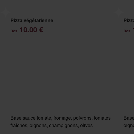
Pizza végétarienne
Pizz
10.00 €
Dès
Dès
Base sauce tomate, fromage, poivrons, tomates
Base
fraîches, oignons, champignons, olives
oigno