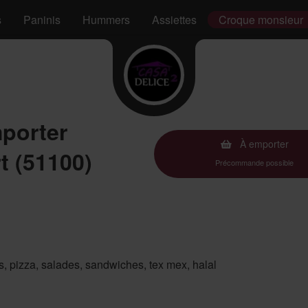
s
Paninis
Hummers
Assiettes
Croque monsieur
porter
À emporter
t (51100)
Précommande possible
es, pizza, salades, sandwiches, tex mex, halal