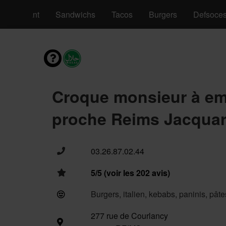
nus Enfant
Sandwichs
Tacos
Burgers
Defsoce
Croque monsieur à em
proche Reims Jacquar
03.26.87.02.44
5/5 (voir les 202 avis)
Burgers, italien, kebabs, paninis, pât
277 rue de Courlancy