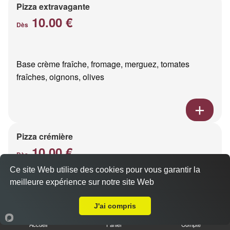
Pizza extravagante
10.00 €
Dès
Base crème fraîche, fromage, merguez, tomates
fraîches, oignons, olives
Pizza crémière
10.00 €
Dès
Ce site Web utilise des cookies pour vous garantir la
meilleure expérience sur notre site Web
A Emporter sur Reims Luton
Base crème fraîche, 3 fromages
J'ai compris
Accueil
Panier
Compte