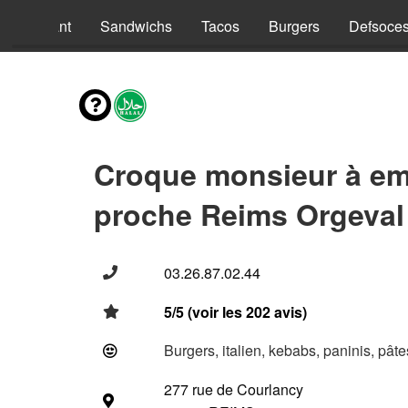
nus Enfant
Sandwichs
Tacos
Burgers
Defsoce
Croque monsieur à em
proche Reims Orgeval
03.26.87.02.44
5/5 (voir les 202 avis)
Burgers, italien, kebabs, paninis, pât
277 rue de Courlancy