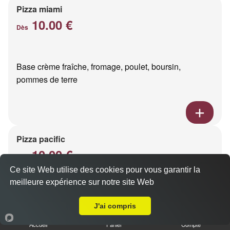
Pizza miami
10.00 €
Dès
Base crème fraîche, fromage, poulet, boursin,
pommes de terre
Pizza pacific
10.00 €
Dès
Ce site Web utilise des cookies pour vous garantir la
meilleure expérience sur notre site Web
A Emporter sur Reims Porte de Paris
Base crème fraîche, fromage, saumon fumé
J'ai compris
Accueil
Panier
Compte