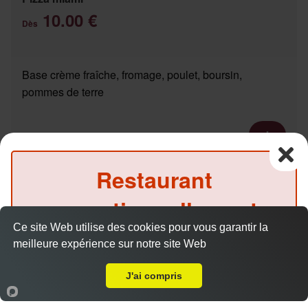
10.00 €
Dès
Base crème fraîche, fromage, poulet, boursin,
pommes de terre
Restaurant
Pizza pacific
10.00 €
Dès
exceptionnellement
Ce site Web utilise des cookies pour vous garantir la
fermé ce midi
meilleure expérience sur notre site Web
Base crème fraîche, fromage, saumon fumé
A Emporter sur Sillery
(Précommande possible)
J'ai compris
Accueil
Panier
Compte