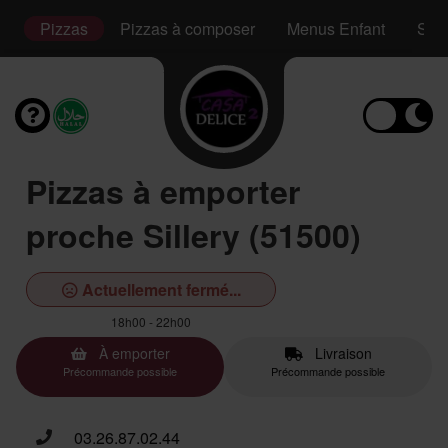
s
Pizzas
Pizzas à composer
Menus Enfant
San
Pizzas à emporter
proche Sillery (51500)
Actuellement fermé...
18h00 - 22h00
À emporter
Livraison
Précommande possible
Précommande possible
03.26.87.02.44