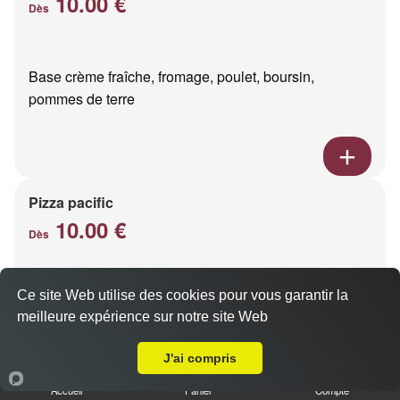
10.00 €
Dès
Base crème fraîche, fromage, poulet, boursin,
pommes de terre
Pizza pacific
10.00 €
Dès
Ce site Web utilise des cookies pour vous garantir la
Base crème fraîche, fromage, saumon fumé
meilleure expérience sur notre site Web
A Emporter sur Thil
J'ai compris
Accueil
Panier
Compte