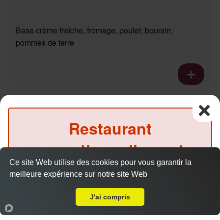
Base crème fraîche, fromage, poulet, boursin,
pommes de terre
Pizza pacific
10.00 €
Dès
Restaurant
exceptionnellement
Base crème fraîche, fromage, saumon fumé
Ce site Web utilise des cookies pour vous garantir la
fermé ce midi
meilleure expérience sur notre site Web
Livraison sur Reims Jamin
(Précommande possible)
J'ai compris
Accueil
Panier
Compte