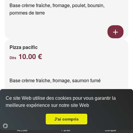
Base crème fraîche, fromage, poulet, boursin,
pommes de terre
Pizza pacific
10.00 €
Dès
Base crème fraîche, fromage, saumon fumé
Ce site Web utilise des cookies pour vous garantir la
meilleure expérience sur notre site Web
Livraison sur Reims Laon
J'ai compris
Pizza milano
10.00 €
Accueil
Panier
Compte
Dès