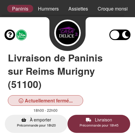
s
Paninis
Hummers
Assiettes
Croque monsieur
Livraison de Paninis
sur Reims Murigny
(51100)
Actuellement fermé...
18h00 - 22h00
À emporter
Livraison
Précommande pour 18h20
Précommande pour 18h45