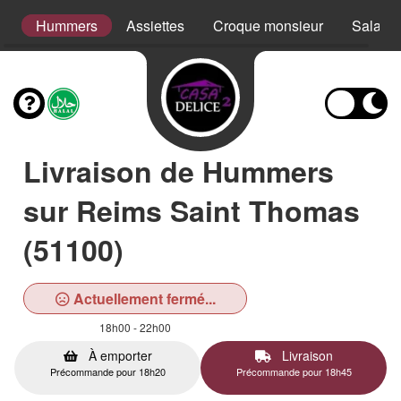
is
Hummers
Assiettes
Croque monsieur
Salade
Livraison de Hummers
sur Reims Saint Thomas
(51100)
Actuellement fermé...
18h00 - 22h00
À emporter
Livraison
Précommande pour 18h20
Précommande pour 18h45