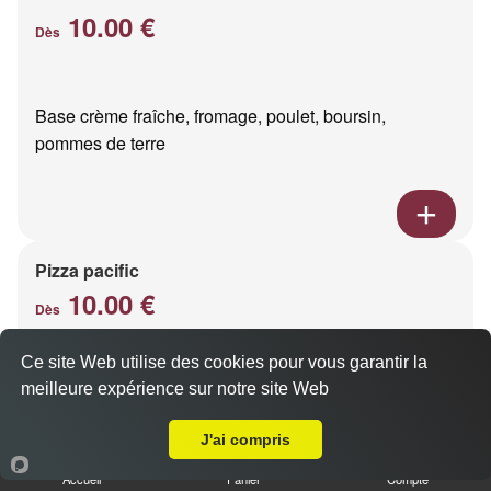
10.00 €
Dès
Base crème fraîche, fromage, poulet, boursin,
pommes de terre
Pizza pacific
10.00 €
Dès
Ce site Web utilise des cookies pour vous garantir la
meilleure expérience sur notre site Web
Base crème fraîche, fromage, saumon fumé
Livraison sur Saint Brice Courcelles
J'ai compris
Accueil
Panier
Compte