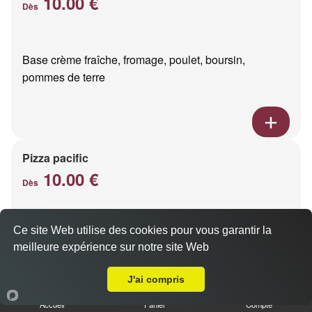
10.00 €
Dès
Base crème fraîche, fromage, poulet, boursin,
pommes de terre
Pizza pacific
10.00 €
Dès
Ce site Web utilise des cookies pour vous garantir la
Base crème fraîche, fromage, saumon fumé
meilleure expérience sur notre site Web
A Emporter sur Betheny
J'ai compris
Accueil
Panier
Compte