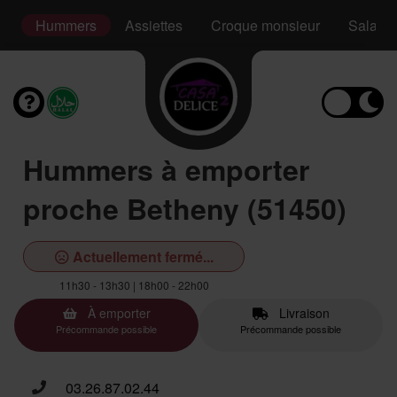
is
Hummers
Assiettes
Croque monsieur
Salade
Hummers à emporter
proche Betheny (51450)
Actuellement fermé...
11h30 - 13h30 | 18h00 - 22h00
À emporter
Livraison
Précommande possible
Précommande possible
03.26.87.02.44