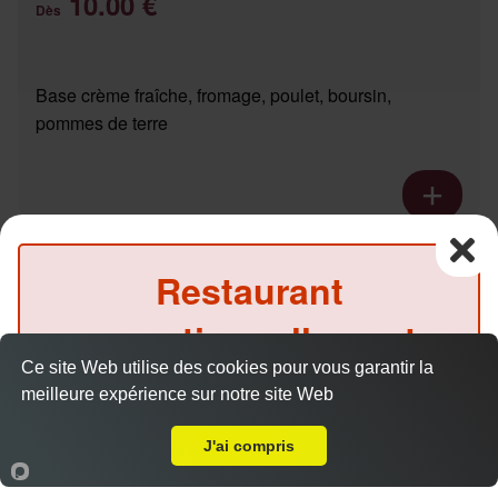
10.00 €
Dès
Base crème fraîche, fromage, poulet, boursin,
pommes de terre
Pizza pacific
Restaurant
10.00 €
Dès
exceptionnellement
Ce site Web utilise des cookies pour vous garantir la
fermé ce midi
Base crème fraîche, fromage, saumon fumé
meilleure expérience sur notre site Web
A Emporter sur Betheny
(Précommande possible)
J'ai compris
Accueil
Panier
Compte