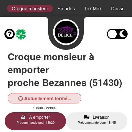
es
Croque monsieur
Salades
Tex Mex
Desserts
Croque monsieur à
emporter
proche Bezannes (51430)
Actuellement fermé...
18h00 - 22h00
À emporter
Livraison
Précommande pour 18h20
Précommande pour 18h45