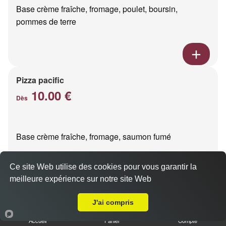
Base crème fraîche, fromage, poulet, boursin,
pommes de terre
Pizza pacific
10.00 €
Dès
Base crème fraîche, fromage, saumon fumé
Ce site Web utilise des cookies pour vous garantir la
meilleure expérience sur notre site Web
Livraison sur Bezannes
J'ai compris
Pizza milano
10.00 €
Accueil
Panier
Compte
Dès