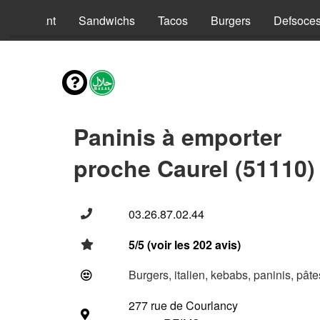
nus Enfant
Sandwichs
Tacos
Burgers
Defsoce
Paninis à emporter
proche Caurel (51110)
03.26.87.02.44
5/5 (voir les 202 avis)
Burgers, italien, kebabs, paninis, pât
277 rue de Courlancy