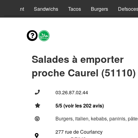
nus Enfant
Sandwichs
Tacos
Burgers
Defsoce
Salades à emporter
proche Caurel (51110)
03.26.87.02.44
5/5 (voir les 202 avis)
Burgers, italien, kebabs, paninis, pât
277 rue de Courlancy