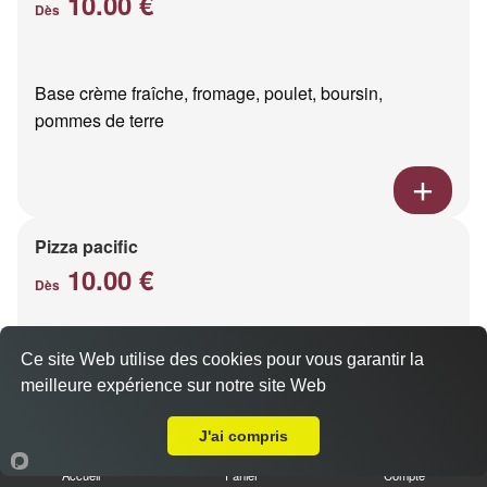
10.00 €
Dès
Base crème fraîche, fromage, poulet, boursin,
pommes de terre
Pizza pacific
10.00 €
Dès
Ce site Web utilise des cookies pour vous garantir la
Base crème fraîche, fromage, saumon fumé
meilleure expérience sur notre site Web
A Emporter sur Courcy
J'ai compris
Accueil
Panier
Compte