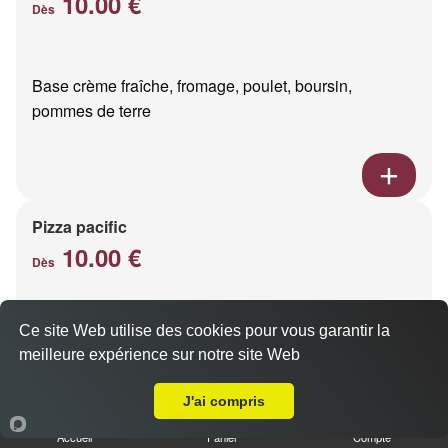
10.00 €
Dès
Base crème fraîche, fromage, poulet, boursin,
pommes de terre
Pizza pacific
10.00 €
Dès
Ce site Web utilise des cookies pour vous garantir la
Base crème fraîche, fromage, saumon fumé
meilleure expérience sur notre site Web
A Emporter sur Courcy
J'ai compris
Accueil
Panier
Compte