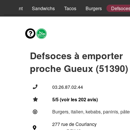
nus Enfant
Sandwichs
Tacos
Burgers
Defsoce
Defsoces à emporter
proche Gueux (51390)
03.26.87.02.44
5/5 (voir les 202 avis)
Burgers, italien, kebabs, paninis, pât
277 rue de Courlancy