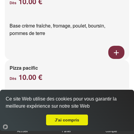
10.00 €
Dès
Base crème fraîche, fromage, poulet, boursin,
pommes de terre
Pizza pacific
10.00 €
Dès
Ce site Web utilise des cookies pour vous garantir la
Base crème fraîche, fromage, saumon fumé
meilleure expérience sur notre site Web
A Emporter sur Gueux
J'ai compris
Accueil
Panier
Compte