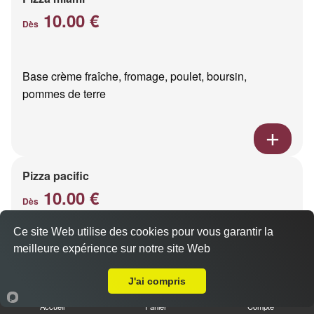
10.00 €
Dès
Base crème fraîche, fromage, poulet, boursin,
pommes de terre
Pizza pacific
10.00 €
Dès
Ce site Web utilise des cookies pour vous garantir la
meilleure expérience sur notre site Web
Base crème fraîche, fromage, saumon fumé
A Emporter sur Loivre
J'ai compris
Accueil
Panier
Compte