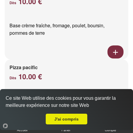
10.00 €
Dès
Base crème fraîche, fromage, poulet, boursin,
pommes de terre
Pizza pacific
10.00 €
Dès
Ce site Web utilise des cookies pour vous garantir la
Base crème fraîche, fromage, saumon fumé
meilleure expérience sur notre site Web
A Emporter sur Loivre
J'ai compris
Accueil
Panier
Compte