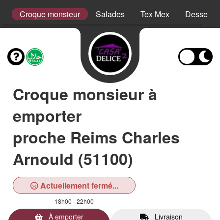
es
Croque monsieur
Salades
Tex Mex
Desserts
Croque monsieur à
emporter
proche Reims Charles
Arnould (51100)
Actuellement fermé...
18h00 - 22h00
À emporter
Livraison