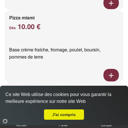
Pizza miami
10.00 €
Dès
Base crème fraîche, fromage, poulet, boursin,
pommes de terre
Pizza pacific
Ce site Web utilise des cookies pour vous garantir la
10.00 €
Dès
meilleure expérience sur notre site Web
A Emporter sur Reims Charles Arnould
J'ai compris
Base crème fraîche, fromage, saumon fumé
Accueil
Panier
Compte