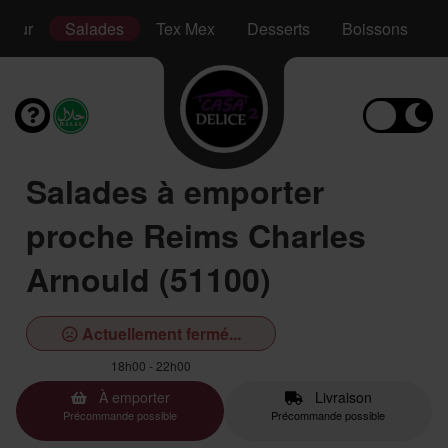
sieur
Salades
Tex Mex
Desserts
Boissons
Salades à emporter
proche Reims Charles
Arnould (51100)
Actuellement fermé...
18h00 - 22h00
À emporter
Livraison
Précommande possible
Précommande possible