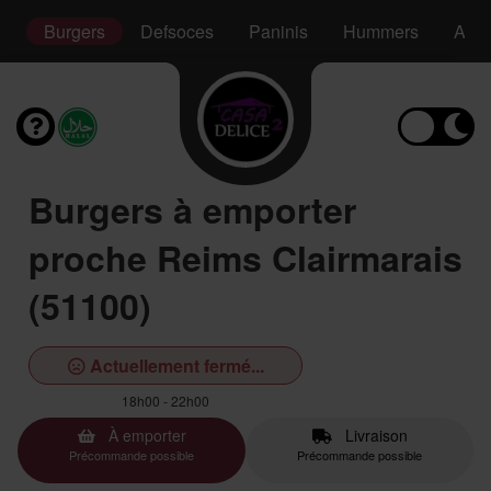
s
Burgers
Defsoces
Paninis
Hummers
Assi
Burgers à emporter
proche Reims Clairmarais
(51100)
Actuellement fermé...
18h00 - 22h00
À emporter
Livraison
Précommande possible
Précommande possible