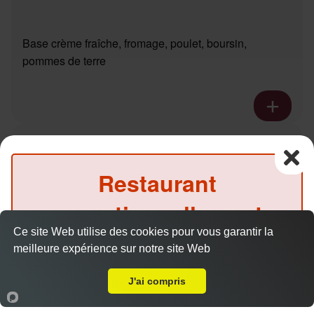
Base crème fraîche, fromage, poulet, boursin,
pommes de terre
Pizza pacific
10.00 €
Dès
Restaurant
exceptionnellement
Base crème fraîche, fromage, saumon fumé
Ce site Web utilise des cookies pour vous garantir la
fermé ce midi
meilleure expérience sur notre site Web
Livraison sur Reims Clairmarais
(Précommande possible)
J'ai compris
Accueil
Panier
Compte