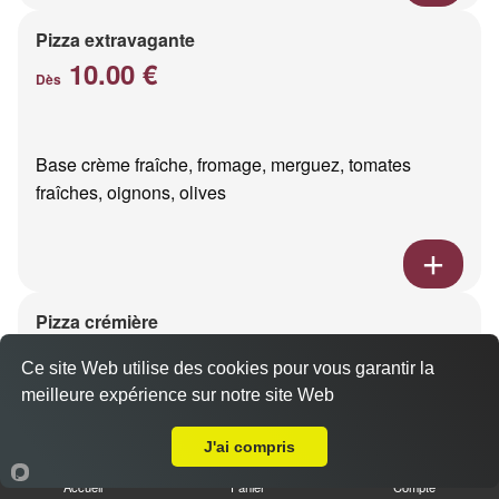
Pizza extravagante
10.00 €
Dès
Base crème fraîche, fromage, merguez, tomates
fraîches, oignons, olives
Pizza crémière
10.00 €
Dès
Ce site Web utilise des cookies pour vous garantir la
meilleure expérience sur notre site Web
A Emporter sur Reims Maison Blanche
Base crème fraîche, 3 fromages
J'ai compris
Accueil
Panier
Compte