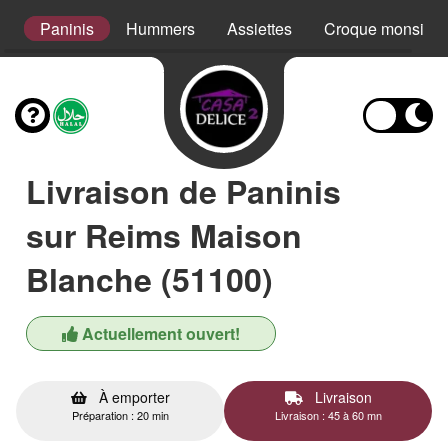
s
Paninis
Hummers
Assiettes
Croque monsieur
Livraison de Paninis
sur Reims Maison
Blanche (51100)
Actuellement ouvert!
À emporter
Livraison
Préparation : 20 min
Livraison : 45 à 60 mn