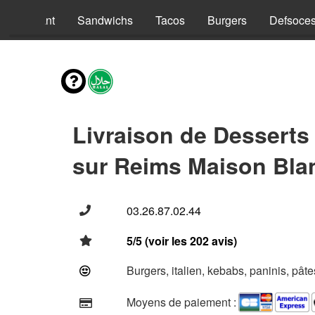
nus Enfant
Sandwichs
Tacos
Burgers
Defsoce
Livraison de Desserts
sur Reims Maison Bla
03.26.87.02.44
5/5 (voir les 202 avis)
Burgers, italien, kebabs, paninis, pât
Moyens de paiement :