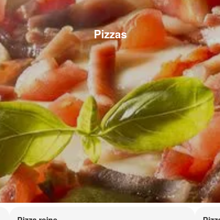
Pizzas
Pizza reine
Pizz