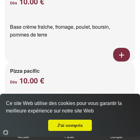
10.00 €
Dès
Base crème fraîche, fromage, poulet, boursin,
pommes de terre
Pizza pacific
10.00 €
Dès
Ce site Web utilise des cookies pour vous garantir la
Base crème fraîche, fromage, saumon fumé
meilleure expérience sur notre site Web
A Emporter sur Reims Centre
J'ai compris
Accueil
Panier
Compte