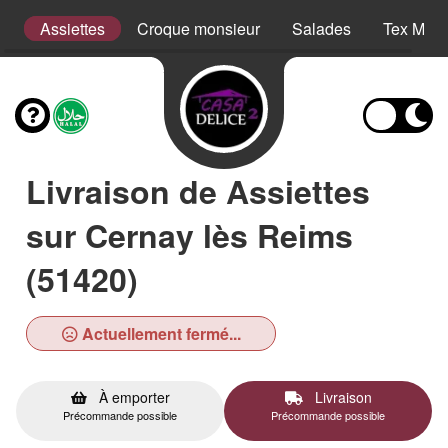
s
Assiettes
Croque monsieur
Salades
Tex Mex
Livraison de Assiettes
sur Cernay lès Reims
(51420)
Actuellement fermé...
À emporter
Livraison
Précommande possible
Précommande possible