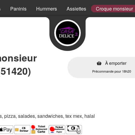
s
Paninis
Hummers
Assiettes
Croque monsieur
monsieur
À emporter
(51420)
Précommande pour 18h20
es, pizza, salades, sandwiches, tex mex, halal