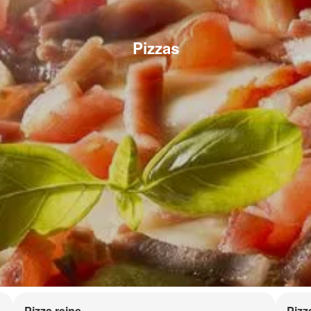
Pizzas
Pizza reine
Pizz