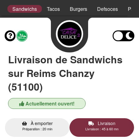
t
Sandwichs
Tacos
Burgers
Defsoces
Pani
Livraison de Sandwichs
sur Reims Chanzy
(51100)
Actuellement ouvert!
À emporter
Livraison
Préparation : 20 min
Livraison : 45 à 60 mn