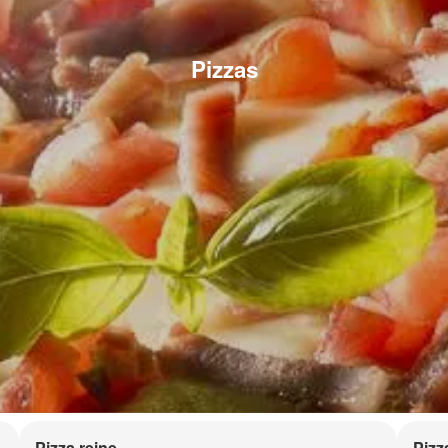
Pizzas
Pizza reine
Pizz