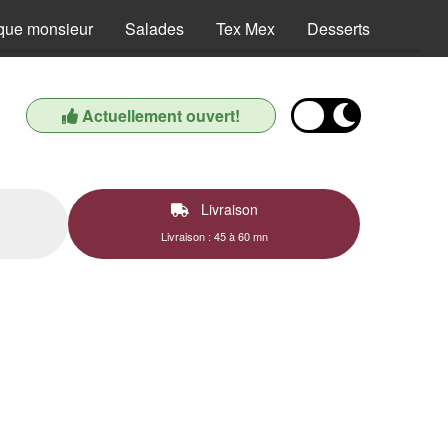
que monsieur
Salades
Tex Mex
Desserts
Boiss
Actuellement ouvert!
Livraison
Livraison : 45 à 60 mn