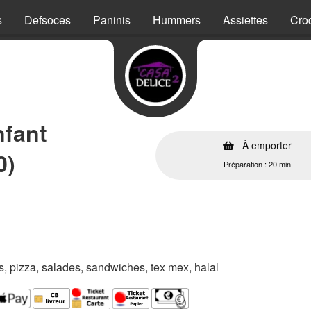
s
Defsoces
Paninis
Hummers
Assiettes
Cro
nfant
À emporter
0)
Préparation : 20 min
es, pizza, salades, sandwiches, tex mex, halal