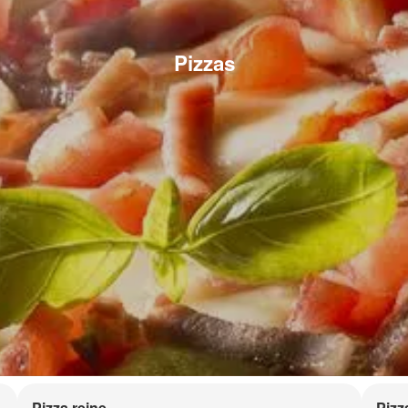
Pizzas
Pizza reine
Pizz