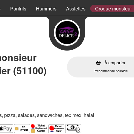
s
Paninis
Hummers
Assiettes
Croque monsieur
monsieur
À emporter
er (51100)
Précommande possible
es, pizza, salades, sandwiches, tex mex, halal