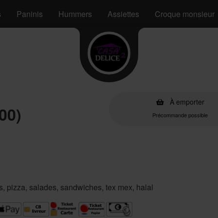
s
Paninis
Hummers
Assiettes
Croque monsieur
À emporter
00)
Précommande possible
es, pizza, salades, sandwiches, tex mex, halal