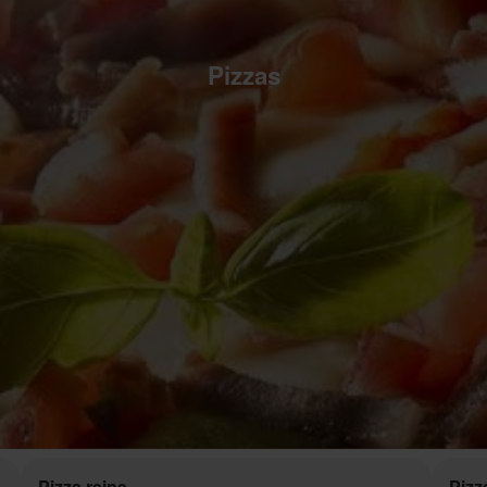
Pizzas
Pizza reine
Pizz