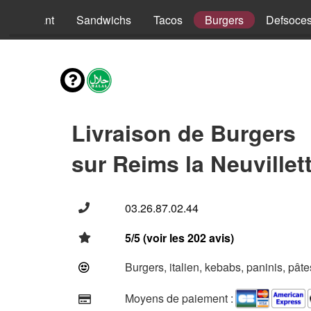
nus Enfant
Sandwichs
Tacos
Burgers
Defsoce
Livraison de Burgers
sur Reims la Neuvillet
03.26.87.02.44
5/5 (voir les 202 avis)
Burgers, italien, kebabs, paninis, pât
Moyens de paiement :