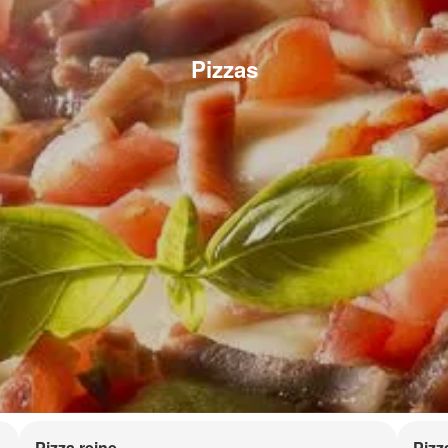
Pizzas
Pizza reine
Pizz