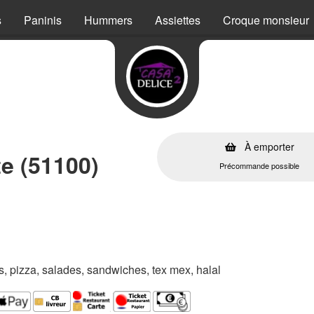
s
Paninis
Hummers
Assiettes
Croque monsieur
À emporter
te (51100)
Précommande possible
es, pizza, salades, sandwiches, tex mex, halal