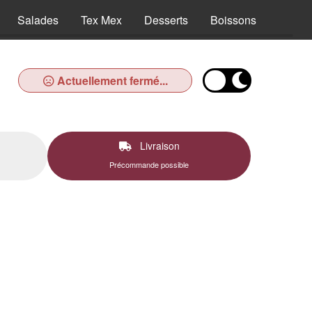
Salades
Tex Mex
Desserts
Boissons
Actuellement fermé...
Livraison
Précommande possible