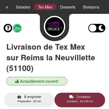
sieur
Salades
Tex Mex
Desserts
Boissons
Livraison de Tex Mex
sur Reims la Neuvillette
(51100)
Actuellement ouvert!
À emporter
Livraison
Préparation : 20 min
Livraison : 45 à 60 mn