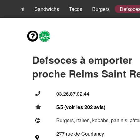
nus Enfant
Sandwichs
Tacos
Burgers
Defsoce
Defsoces à emporter
proche Reims Saint Re
03.26.87.02.44
5/5 (voir les 202 avis)
Burgers, italien, kebabs, paninis, pât
277 rue de Courlancy